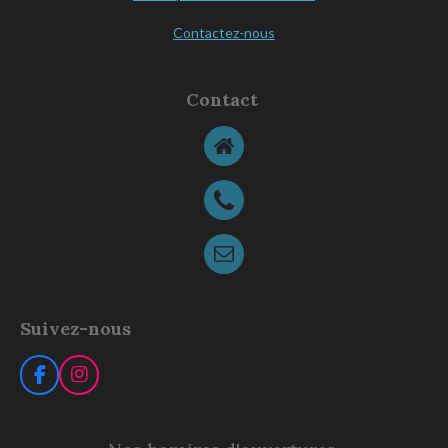
Contactez-nous
Contact
Suivez-nous
F
I
a
n
c
s
e
t